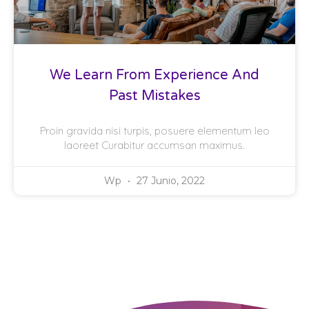
We Learn From Experience And
Past Mistakes
Proin gravida nisi turpis, posuere elementum leo
laoreet Curabitur accumsan maximus.
Wp
27 Junio, 2022