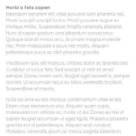
Morbi a felis sapien
bibendum hendrerit elit, vitae posuere sem pharetra nec.
Morbi suscipit suscipit luctus. Morbi posuere augue eu
tristique mollis. Suspendisse fringilla venenatis placerat.
Nunc id sapien pretium urna bibendum consectetur.
Quisque blandit metus arcu, id ornare magna molestie
nec. Proin malesuada a lacus nec mollis. Aliquam
pellentesque purus ac nibh pharetra gravida.
Vestibulum quis elit rhoncus, ultricies dolor at, gravida orci.
Curabitur ut luctus felis. Sed suscipit ut velit sit amet
semper. Donec lorem sem, feugiat eget laoreet in, semper
non elit. Ut accumsan lacus eu tellus venenatis tincidunt.
Suspendisse at mauris.
Nulla vel ante eu leo rhoncus condimentum vitae et elit.
Etiam vitae elementum orci. Aliquam quam turpis,
malesuada non ultrices ac, mollis ut dui. Donec eu nisl ut
sapien feugiat accumsan ut eget ligula. Phasellus pharetra
gravida est id pellentesque. Aliquam erat volutpat.
Phasellus venenatis ipsum ac metus sagittis bibendum.