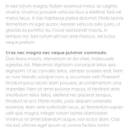
In sed rutrum magna. Nullam euismod metus ac sagittis
viverra. Vivamus posuere vehicula risus a eleifend. Sed vel
metus lacus. In hac habitasse platea dictumst. Morbi lacinia
fermentum mi eget auctor. Aenean vehicula odio justo, ut
gravida ex porttitor eu. Fusce sed blandit mauris, in
tempus nisl. Sed rutrum elit non ante rhoncus, vel luctus
neque pretium.
Cras nec magna nec neque pulvinar commodo.
Duis libero mauris, elementum et dui vitae, malesuada
egestas nisi. Maecenas dignissim consequat tellus quis
dignissim. Ut ac convallis tellus, semper sodales erat. Nam
ac nunc blandit, volutpat nunc a, accumsan velit. Praesent
tincidunt purus iaculis diam posuere, at condimentum urna
imperdiet. Nam sit amet pulvinar massa, id hendrerit ante.
Vestibulum tellus tellus, eleifend nec placerat tempus,
tincidunt at orci. Morbi mollis, justo aliquam venenatis
euismod, diam ante sollicitudin lacus, ac fermentum sapien
velit quis magna. Integer rutrum lacinia ullamcorper.
Vivamus sit amet bibendum augue, non luctus diam. Cras
nisi est, ultricies eget ipsum ut, viverra facilisis tortor.