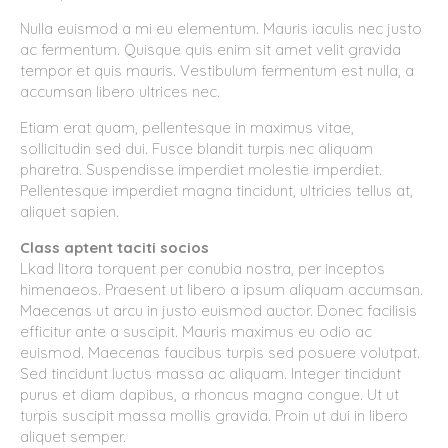
Nulla euismod a mi eu elementum. Mauris iaculis nec justo
ac fermentum. Quisque quis enim sit amet velit gravida
tempor et quis mauris. Vestibulum fermentum est nulla, a
accumsan libero ultrices nec.
Etiam erat quam, pellentesque in maximus vitae,
sollicitudin sed dui. Fusce blandit turpis nec aliquam
pharetra. Suspendisse imperdiet molestie imperdiet.
Pellentesque imperdiet magna tincidunt, ultricies tellus at,
aliquet sapien.
Class aptent taciti socios
Lkad litora torquent per conubia nostra, per inceptos
himenaeos. Praesent ut libero a ipsum aliquam accumsan.
Maecenas ut arcu in justo euismod auctor. Donec facilisis
efficitur ante a suscipit. Mauris maximus eu odio ac
euismod. Maecenas faucibus turpis sed posuere volutpat.
Sed tincidunt luctus massa ac aliquam. Integer tincidunt
purus et diam dapibus, a rhoncus magna congue. Ut ut
turpis suscipit massa mollis gravida. Proin ut dui in libero
aliquet semper.