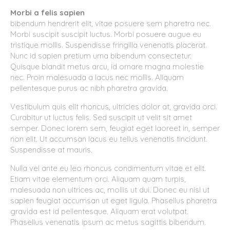
Morbi a felis sapien
bibendum hendrerit elit, vitae posuere sem pharetra nec.
Morbi suscipit suscipit luctus. Morbi posuere augue eu
tristique mollis. Suspendisse fringilla venenatis placerat.
Nunc id sapien pretium urna bibendum consectetur.
Quisque blandit metus arcu, id ornare magna molestie
nec. Proin malesuada a lacus nec mollis. Aliquam
pellentesque purus ac nibh pharetra gravida.
Vestibulum quis elit rhoncus, ultricies dolor at, gravida orci.
Curabitur ut luctus felis. Sed suscipit ut velit sit amet
semper. Donec lorem sem, feugiat eget laoreet in, semper
non elit. Ut accumsan lacus eu tellus venenatis tincidunt.
Suspendisse at mauris.
Nulla vel ante eu leo rhoncus condimentum vitae et elit.
Etiam vitae elementum orci. Aliquam quam turpis,
malesuada non ultrices ac, mollis ut dui. Donec eu nisl ut
sapien feugiat accumsan ut eget ligula. Phasellus pharetra
gravida est id pellentesque. Aliquam erat volutpat.
Phasellus venenatis ipsum ac metus sagittis bibendum.