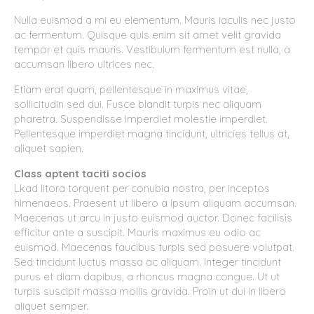
Nulla euismod a mi eu elementum. Mauris iaculis nec justo
ac fermentum. Quisque quis enim sit amet velit gravida
tempor et quis mauris. Vestibulum fermentum est nulla, a
accumsan libero ultrices nec.
Etiam erat quam, pellentesque in maximus vitae,
sollicitudin sed dui. Fusce blandit turpis nec aliquam
pharetra. Suspendisse imperdiet molestie imperdiet.
Pellentesque imperdiet magna tincidunt, ultricies tellus at,
aliquet sapien.
Class aptent taciti socios
Lkad litora torquent per conubia nostra, per inceptos
himenaeos. Praesent ut libero a ipsum aliquam accumsan.
Maecenas ut arcu in justo euismod auctor. Donec facilisis
efficitur ante a suscipit. Mauris maximus eu odio ac
euismod. Maecenas faucibus turpis sed posuere volutpat.
Sed tincidunt luctus massa ac aliquam. Integer tincidunt
purus et diam dapibus, a rhoncus magna congue. Ut ut
turpis suscipit massa mollis gravida. Proin ut dui in libero
aliquet semper.