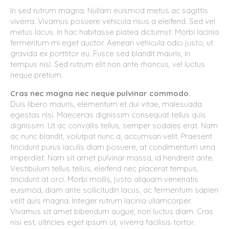
In sed rutrum magna. Nullam euismod metus ac sagittis
viverra. Vivamus posuere vehicula risus a eleifend. Sed vel
metus lacus. In hac habitasse platea dictumst. Morbi lacinia
fermentum mi eget auctor. Aenean vehicula odio justo, ut
gravida ex porttitor eu. Fusce sed blandit mauris, in
tempus nisl. Sed rutrum elit non ante rhoncus, vel luctus
neque pretium.
Cras nec magna nec neque pulvinar commodo.
Duis libero mauris, elementum et dui vitae, malesuada
egestas nisi. Maecenas dignissim consequat tellus quis
dignissim. Ut ac convallis tellus, semper sodales erat. Nam
ac nunc blandit, volutpat nunc a, accumsan velit. Praesent
tincidunt purus iaculis diam posuere, at condimentum urna
imperdiet. Nam sit amet pulvinar massa, id hendrerit ante.
Vestibulum tellus tellus, eleifend nec placerat tempus,
tincidunt at orci. Morbi mollis, justo aliquam venenatis
euismod, diam ante sollicitudin lacus, ac fermentum sapien
velit quis magna. Integer rutrum lacinia ullamcorper.
Vivamus sit amet bibendum augue, non luctus diam. Cras
nisi est, ultricies eget ipsum ut, viverra facilisis tortor.