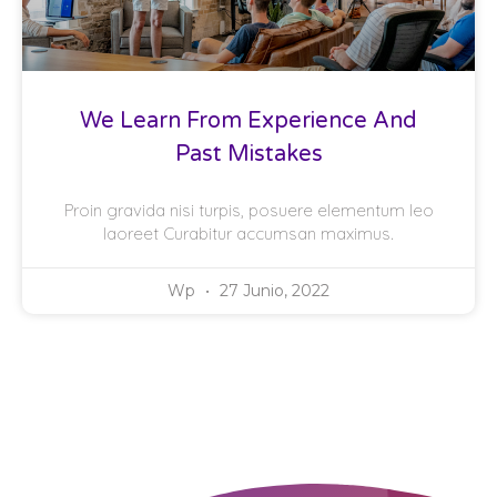
We Learn From Experience And
Past Mistakes
Proin gravida nisi turpis, posuere elementum leo
laoreet Curabitur accumsan maximus.
Wp
27 Junio, 2022