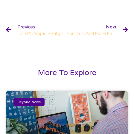
Previous
Next
Do PPC Ninjas Really Exist Or Not?
Fun, Fun, And More Fun! Come Work @ Beyond
More To Explore
Beyond News