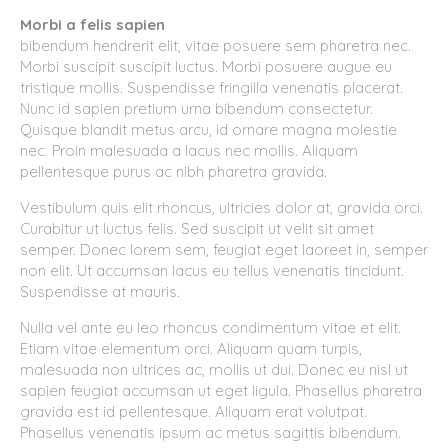
Morbi a felis sapien
bibendum hendrerit elit, vitae posuere sem pharetra nec.
Morbi suscipit suscipit luctus. Morbi posuere augue eu
tristique mollis. Suspendisse fringilla venenatis placerat.
Nunc id sapien pretium urna bibendum consectetur.
Quisque blandit metus arcu, id ornare magna molestie
nec. Proin malesuada a lacus nec mollis. Aliquam
pellentesque purus ac nibh pharetra gravida.
Vestibulum quis elit rhoncus, ultricies dolor at, gravida orci.
Curabitur ut luctus felis. Sed suscipit ut velit sit amet
semper. Donec lorem sem, feugiat eget laoreet in, semper
non elit. Ut accumsan lacus eu tellus venenatis tincidunt.
Suspendisse at mauris.
Nulla vel ante eu leo rhoncus condimentum vitae et elit.
Etiam vitae elementum orci. Aliquam quam turpis,
malesuada non ultrices ac, mollis ut dui. Donec eu nisl ut
sapien feugiat accumsan ut eget ligula. Phasellus pharetra
gravida est id pellentesque. Aliquam erat volutpat.
Phasellus venenatis ipsum ac metus sagittis bibendum.