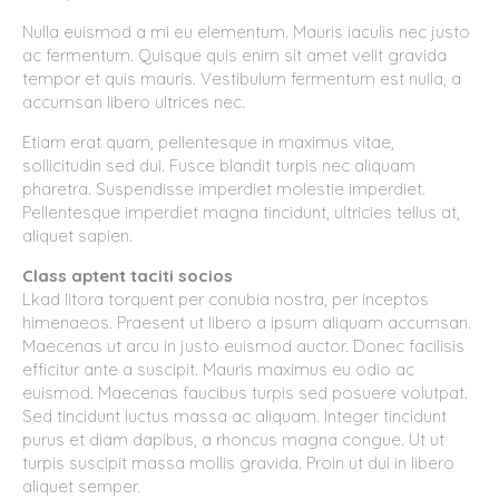
Nulla euismod a mi eu elementum. Mauris iaculis nec justo
ac fermentum. Quisque quis enim sit amet velit gravida
tempor et quis mauris. Vestibulum fermentum est nulla, a
accumsan libero ultrices nec.
Etiam erat quam, pellentesque in maximus vitae,
sollicitudin sed dui. Fusce blandit turpis nec aliquam
pharetra. Suspendisse imperdiet molestie imperdiet.
Pellentesque imperdiet magna tincidunt, ultricies tellus at,
aliquet sapien.
Class aptent taciti socios
Lkad litora torquent per conubia nostra, per inceptos
himenaeos. Praesent ut libero a ipsum aliquam accumsan.
Maecenas ut arcu in justo euismod auctor. Donec facilisis
efficitur ante a suscipit. Mauris maximus eu odio ac
euismod. Maecenas faucibus turpis sed posuere volutpat.
Sed tincidunt luctus massa ac aliquam. Integer tincidunt
purus et diam dapibus, a rhoncus magna congue. Ut ut
turpis suscipit massa mollis gravida. Proin ut dui in libero
aliquet semper.