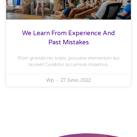
We Learn From Experience And
Past Mistakes
Proin gravida nisi turpis, posuere elementum leo
laoreet Curabitur accumsan maximus.
Wp
27 Junio, 2022