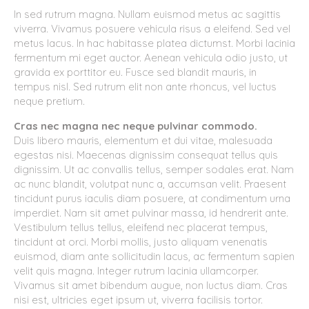
In sed rutrum magna. Nullam euismod metus ac sagittis
viverra. Vivamus posuere vehicula risus a eleifend. Sed vel
metus lacus. In hac habitasse platea dictumst. Morbi lacinia
fermentum mi eget auctor. Aenean vehicula odio justo, ut
gravida ex porttitor eu. Fusce sed blandit mauris, in
tempus nisl. Sed rutrum elit non ante rhoncus, vel luctus
neque pretium.
Cras nec magna nec neque pulvinar commodo.
Duis libero mauris, elementum et dui vitae, malesuada
egestas nisi. Maecenas dignissim consequat tellus quis
dignissim. Ut ac convallis tellus, semper sodales erat. Nam
ac nunc blandit, volutpat nunc a, accumsan velit. Praesent
tincidunt purus iaculis diam posuere, at condimentum urna
imperdiet. Nam sit amet pulvinar massa, id hendrerit ante.
Vestibulum tellus tellus, eleifend nec placerat tempus,
tincidunt at orci. Morbi mollis, justo aliquam venenatis
euismod, diam ante sollicitudin lacus, ac fermentum sapien
velit quis magna. Integer rutrum lacinia ullamcorper.
Vivamus sit amet bibendum augue, non luctus diam. Cras
nisi est, ultricies eget ipsum ut, viverra facilisis tortor.